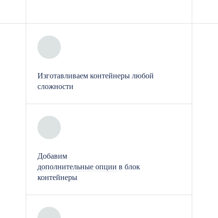
условиям: Модули-проходные
защищены от воздействия дождя,
снега и других неблагоприятных
погодных факторов, что
гарантирует их надежную
эксплуатацию в любых условиях.
Изготавливаем контейнеры любой
сложности
Энергоэффективность:
Современные модульные
проходные могут быть оснащены
эффективными
теплоизоляционными
Добавим
материалами, что позволяет
дополнительные опции
в блок
контейнеры
поддерживать комфортные
условия в любое время года.