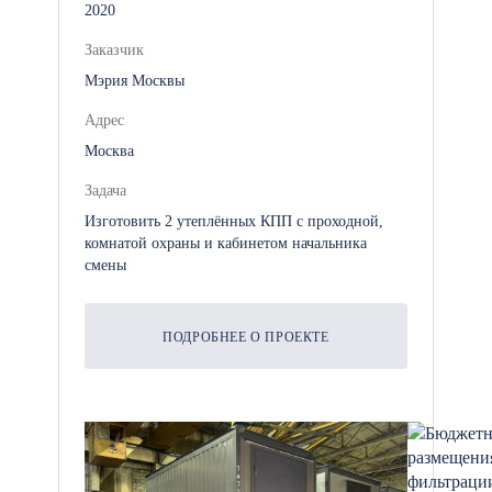
2020
Освещение, розетки и
электропроводка для
Заказчик
подключения оборудования,
Мэрия Москвы
систем видеонаблюдения и
Адрес
охранных систем.
Москва
Задача
Система вентиляции: Для
Изготовить 2 утеплённых КПП с проходной,
обеспечения оптимального
комнатой охраны и кабинетом начальника
смены
микроклимата внутри
помещения.
ПОДРОБНЕЕ О ПРОЕКТЕ
Дополнительные опции и
возможности настройки