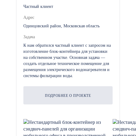
доступа: Системы
Частный клиент
видеонаблюдения, турникеты,
датчики движения и другие
Адрес
устройства для обеспечения
Одинцовский район, Московская область
безопасности.
Задача
К нам обратился частный клиент с запросом на
изготовление блок-контейнера для установки
Система отопления и
на собственном участке. Основная задача —
кондиционирования: Для
создать отдельное техническое помещение для
поддержания комфортной
размещения электрического водонагревателя и
температуры в любое время года.
системы фильтрации воды.
ПОДРОБНЕЕ О ПРОЕКТЕ
Почему выбирают
модульные проходные
Модульные проходные — это