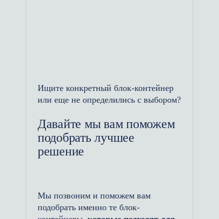
функционала для размещения
персонала.
Экономичность: Модули-
проходные значительно дешевле
традиционных капитальных
Ищите конкретный блок-контейнер
зданий. Это решение позволяет
или еще не определились с выбором?
сэкономить на строительных
материалах, трудозатратах и
Давайте мы вам поможем
времени.
подобрать лучшее
решение
Мобильность: Модульные
проходные можно легко
перемещать и переносить с
Мы позвоним и поможем вам
одного участка на другой, что
подобрать именно те блок-
делает их идеальными для