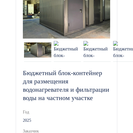
Модульные проходные можно
адаптировать под различные
требования и специфические нужды
вашего объекта. Мы предлагаем
следующие дополнительные опции:
Утепление: Для эксплуатации в
холодное время года, включая
утепление стен и крыши.
Бюджетный блок-контейнер
для размещения
Мебель и оборудование: Для
водонагревателя и фильтрации
удобства сотрудников, включая
воды на частном участке
столы, стулья и системы
хранения.
Год
2025
Оборудование для контроля
Заказчик