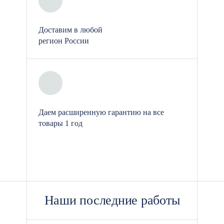
Что входит в стандартную
Доставим в любой
комплектацию модуля
регион России
проходной
Модульные проходные включают все
необходимое для эффективного
контроля доступа и комфортного
Даем расширенную гарантию на все
размещения сотрудников:
товары 1 год
Металлический каркас: Прочная
конструкция, обеспечивающая
долговечность и устойчивость.
Наши последние работы
Сэндвич-панели: Утепленные
панели для стен и крыши,