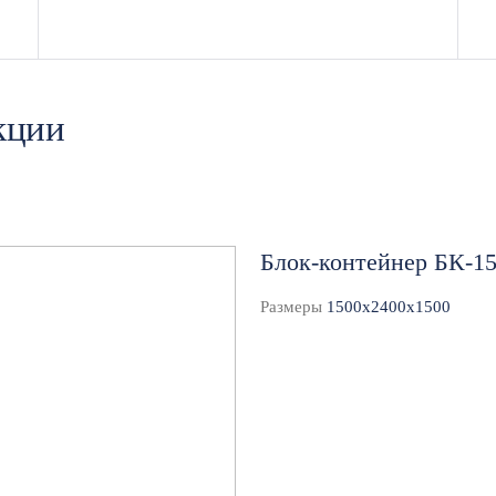
затраты на организацию медицинского пункта.
 могут быть легко перемещены с одного объекта на дру
роительные площадки, вахтовые поселки или мероприяти
кции
 медпункты можно адаптировать под различные нужды, д
внутреннюю планировку для создания дополнительных к
Блок-контейнер БК-1
льные медицинские здания выполнены из прочных и усто
ции и сэндвич-панели, что гарантирует их надежность 
Размеры
1500x2400x1500
иям: Эти конструкции защищены от внешних факторов, т
атации в любых климатических условиях.
ые модульные медпункты оснащены теплоизоляционными 