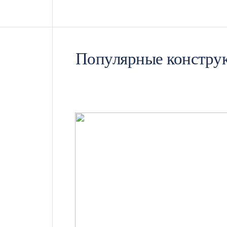
позволяет значительно сократить 
Мобильность: Модульные медпункты
временных объектов, таких как ст
Популярные констру
Гибкость и адаптация: Модульные
расширения площади или изменяя 
Прочность и долговечность: Моду
металлические каркасные конструк
Устойчивость к внешним воздейств
делает их пригодными для эксплу
Энергоэффективность: Современн