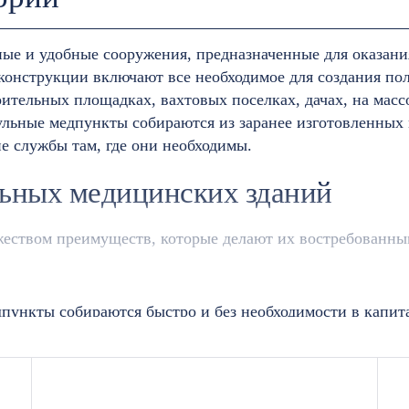
е и удобные сооружения, предназначенные для оказан
 конструкции включают все необходимое для создания п
оительных площадках, вахтовых поселках, дачах, на масс
ьные медпункты собираются из заранее изготовленных м
е службы там, где они необходимы.
ьных медицинских зданий
ством преимуществ, которые делают их востребованным
пункты собираются быстро и без необходимости в капита
скую точку и обеспечить необходимую помощь.
нские пункты — более дешевое решение по сравнению 