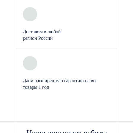
у нас заказывают, чтобы установить:
на стройплощадках для
организации санузлов и
Доставим в любой
душевых;
регион России
в вахтовых поселках, лагерях,
бытовых городках;
на дачах, если нужно временное
или сезонное размещение
Даем расширенную гарантию на все
санитарного узла;
товары 1 год
на мероприятиях, ярмарках,
фестивалях — как часть
временной инфраструктуры;
в цехах и на складах, где
Наши последние работы