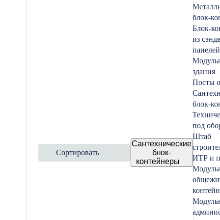
Металл
блок-ко
Блок-ко
из сэнд
панелей
Модуль
здания
Посты 
Сантех
блок-ко
Техниче
под обо
Штаб
Сантехнические
строите
Сортировать
блок-
ИТР и п
контейнеры
Модуль
общежи
контейн
Модуль
админис