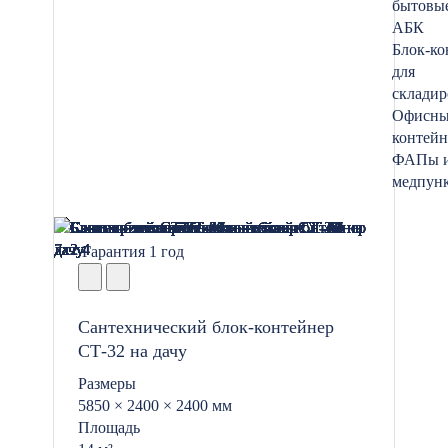
бытовые
АБК
Блок-ко
для
складир
Офисны
контей
ФАПы 
медпун
Гарантия 1 год
Сантехнический блок-контейнер
СТ-32 на дачу
Размеры
5850 × 2400 × 2400 мм
Площадь