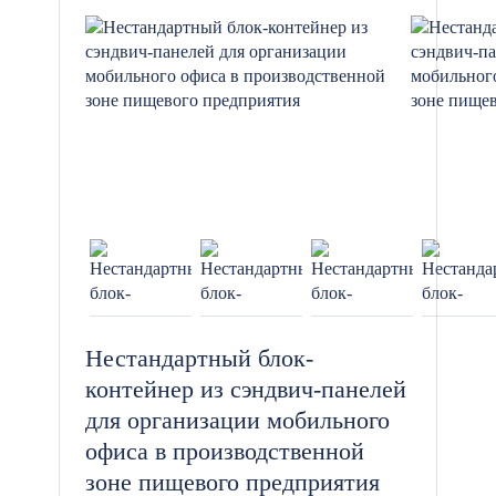
зонах.
Мебель и оборудование: Для
обустройства рабочих зон,
кабинетов для персонала, зоны
ожидания и ожидания пациентов.
Системы отопления и
кондиционирования: Для
создания комфортных условий в
любое время года.
Нестандартный блок-
контейнер из сэндвич-панелей
Системы безопасности:
для организации мобильного
Видеонаблюдение, охранные
офиса в производственной
системы и системы контроля
зоне пищевого предприятия