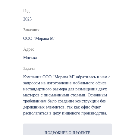
доступа для защиты
медицинского оборудования и
Год
безопасности пациентов.
2025
Заказчик
ООО "Морава М"
Почему выбирают
Адрес
модульные поликлиники
Москва
Задача
Модульные поликлиники — это
Компания ООО "Морава М" обратилась к нам с
отличное решение для организации
запросом на изготовление мобильного офиса
медицинского обслуживания на
нестандартного размера для размещения двух
различных объектах. Они
мастеров с письменными столами. Основным
обеспечивают высокую мобильность,
требованием было создание конструкции без
деревянных элементов, так как офис будет
оперативность и экономичность, при
располагаться в цеху пищевого производства.
этом предлагая высокий уровень
комфорта для пациентов и
медицинского персонала. Мы
ПОДРОБНЕЕ О ПРОЕКТЕ