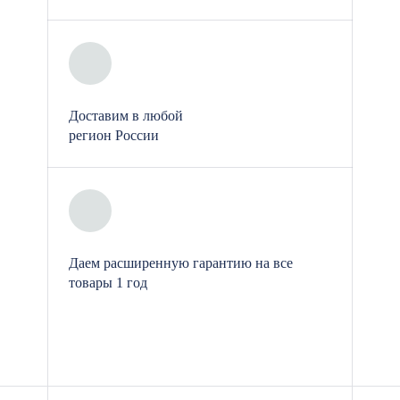
Энергоэффективность:
Современные модульные
поликлиники оснащены
теплоизоляционными
Доставим в любой
материалами, что позволяет
регион России
снизить расходы на отопление и
кондиционирование, а также
поддерживать оптимальную
температуру внутри здания.
Даем расширенную гарантию на все
товары 1 год
Что входит в стандартную
комплектацию модульного
здания поликлиники