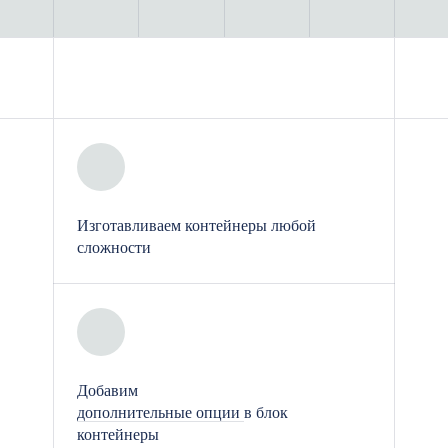
материалов, таких как
металлические каркасные
конструкции и сэндвич-панели,
что гарантирует их долгосрочную
эксплуатацию и стойкость к
внешним воздействиям.
Устойчивость к климатическим
Изготавливаем контейнеры любой
условиям: Модульные
сложности
поликлиники защищены от
воздействия различных
климатических факторов, таких
как дождь, снег и холод, что
делает их подходящими для
Добавим
эксплуатации в любых погодных
дополнительные опции
в блок
условиях.
контейнеры