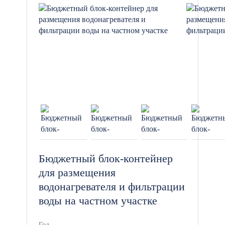
микроклимата в помещении.
Система водоснабжения и
канализации: Для подключения к
системе водоснабжения, санузлов
и умывальников.
Полы и отделка: Устойчивые к
механическим повреждениям
покрытия, которые легко чистятся
и обслуживаются.
Бюджетный блок-контейнер
для размещения
водонагревателя и фильтрации
Дополнительные опции и
воды на частном участке
возможности настройки
Год