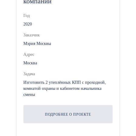
компании
Медицинское оборудование:
Кабинеты для приема пациентов,
Год
столы для осмотра, кресла для
2020
стоматологии, полки и шкафы
для хранения медикаментов и
Заказчик
инструментов.
Мэрия Москвы
Адрес
Электрическое оборудование:
Москва
Освещение, розетки,
Задача
электропроводка для
Изготовить 2 утеплённых КПП с проходной,
подключения медицинского
комнатой охраны и кабинетом начальника
оборудования.
смены
Вентиляция и
ПОДРОБНЕЕ О ПРОЕКТЕ
кондиционирование: Для
обеспечения комфортного