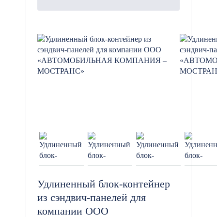
гарантируем высокое качество наших
модульных поликлиник, быструю
доставку и установку, а также
возможность индивидуальной
настройки под ваши специфические
требования.
Если вам нужно быстрое и удобное
решение для организации
медицинского учреждения, оставьте
заявку, и мы подберем идеальную
модульную поликлинику для вашего
объекта.
Удлиненный блок-контейнер
из сэндвич-панелей для
компании ООО