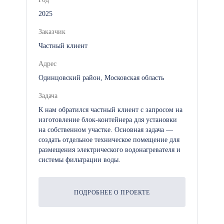
Модульные поликлиники можно
2025
адаптировать под различные задачи и
Заказчик
увеличивать их функциональность с
Частный клиент
учетом нужд вашего проекта. Мы
Адрес
предлагаем следующие
Одинцовский район, Московская область
дополнительные опции:
Задача
Дополнительные медицинские
К нам обратился частный клиент с запросом на
кабинеты: Для расширения
изготовление блок-контейнера для установки
на собственном участке. Основная задача —
функционала поликлиники,
создать отдельное техническое помещение для
включая кабинеты УЗИ, рентген-
размещения электрического водонагревателя и
кабинеты, лаборатории.
системы фильтрации воды.
Система горячего водоснабжения:
ПОДРОБНЕЕ О ПРОЕКТЕ
Для обеспечения горячей воды в
санитарных и медицинских