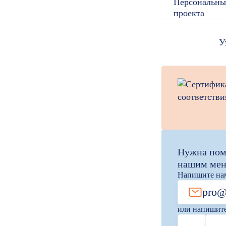
Персональны
проекта
У
Нужна пом
нашим ме
Напишите нам
pro@
или напишите