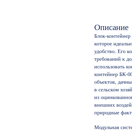
Описание
Блок-контейнер 
которое идеальн
удобство. Его к
требований к до
использовать ко
контейнер БК-0
объектов, дачн
в сельском хозя
из оцинкованно
внешних воздейс
природные факт
Модульная систе