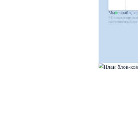
Мы
онлайн, ка
* Принадлежит ком
экстремистской орг