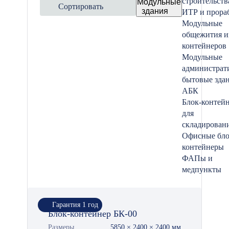
строительств
Модульные
Сортировать
здания
ИТР и прора
Модульные
общежития и
контейнеров
Модульные
администрат
бытовые зда
АБК
Блок-контей
для
складирован
Офисные бло
контейнеры
ФАПы и
медпункты
Гарантия 1 год
Блок-контейнер БК-00
Размеры
5850 × 2400 × 2400 мм