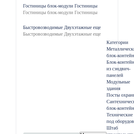
Гостиницы
блок-модули
Гостиницы
Быстровозводимые
Двухэтажные
еще
Категории
Металлическ
блок-контей
Блок-контей
из сэндвич-
панелей
Модульные
здания
Посты охран
Сантехничес
блок-контей
Технические
под оборудо
Штаб