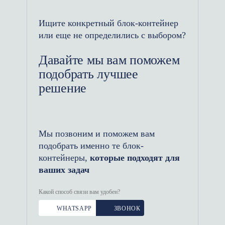
дополнительные блоки для
Ищите конкретный блок-контейнер
увеличения площади, изменять
или еще не определились с выбором?
планировку или оснащать
комнаты необходимым
Давайте мы вам поможем
оборудованием.
подобрать лучшее
решение
Мобильность: Гостиницы из
контейнеров можно легко
перемещать с одного объекта на
Мы позвоним и поможем вам
другой. Это делает их
подобрать именно те блок-
идеальными для объектов с
контейнеры,
которые подходят для
временным размещением, таких
ваших задач
как строительные базы,
временные кемпинги или
Какой способ связи вам удобен?
мероприятия.
WHATSAPP
ЗВОНОК