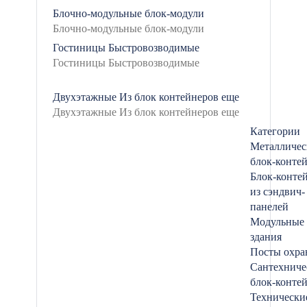
Блочно-модульные
блок-модули
Гостиницы
Быстровозводимые
Двухэтажные
Из блок контейнеров
еще
Категории
Металличес
блок-конте
Блок-конте
из сэндвич-
панелей
Модульные
здания
Посты охр
Сантехниче
блок-конте
Технически