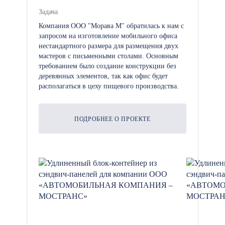
гибкость, экономичность и комфорт,
Задача
что делает их идеальными для
Компания ООО "Морава М" обратилась к нам с
различных типов объектов. Мы
запросом на изготовление мобильного офиса
гарантируем высокое качество наших
нестандартного размера для размещения двух
модульных гостиниц, оперативную
мастеров с письменными столами. Основным
требованием было создание конструкции без
доставку и установку, а также
деревянных элементов, так как офис будет
возможность настройки под ваши
располагаться в цеху пищевого производства.
индивидуальные требования.
ПОДРОБНЕЕ О ПРОЕКТЕ
Процесс изготовления модульного
отеля занимает от 2 до 5 рабочих
дней. Мы предлагаем несколько
вариантов доставки, включая
разгрузку на месте, а также
возможность забрать модуль
самостоятельно. Для повышения
точности и минимизации рисков на