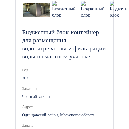
Дополнительные опции и
возможности настройки
Отели из блок-контейнеров можно
Бюджетный блок-контейнер
настроить под различные требования
для размещения
вашего проекта. Мы предлагаем
водонагревателя и фильтрации
следующие дополнительные опции:
воды на частном участке
Дополнительные модули: Для
Год
расширения площади или
2025
добавления новых комнат и
Заказчик
сервисных зон.
Частный клиент
Адрес
Горячее водоснабжение: Для
Одинцовский район, Московская область
обеспечения горячей воды в
номерах и ванных комнатах.
Задача