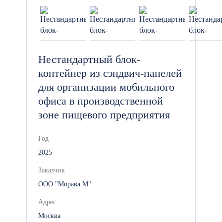
безопасности.
Установки для шумоизоляции:
Для обеспечения
Нестандартный блок-
дополнительного комфорта и
контейнер из сэндвич-панелей
уединения для гостей.
для организации мобильного
офиса в производственной
зоне пищевого предприятия
Почему выбирают
гостиницы из контейнеров
Год
2025
Гостиницы из блок-контейнеров —
Заказчик
это эффективное и мобильное
ООО "Морава М"
решение для организации временных
или постоянных мест проживания.
Адрес
Они обеспечивают высокую
Москва