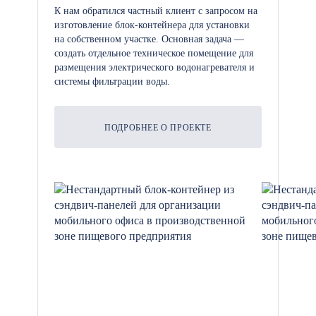
К нам обратился частный клиент с запросом на
изготовление блок-контейнера для установки
Мебель и оборудование: Для
на собственном участке. Основная задача —
создать отдельное техническое помещение для
обустройства комфортных
размещения электрического водонагревателя и
спальных мест, зон для отдыха и
системы фильтрации воды.
других необходимых помещений.
ПОДРОБНЕЕ О ПРОЕКТЕ
Система отопления и
кондиционирования: Для
создания комфортной
температуры в любое время года.
Системы безопасности:
Видеонаблюдение, охранные
системы и системы контроля
доступа для обеспечения