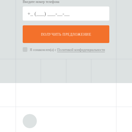
Введите номер телефона
Прочность и долговечность:
Блок-контейнеры выполнены из
прочных и устойчивых
материалов, таких как
ПОЛУЧИТЬ ПРЕДЛОЖЕНИЕ
металлические каркасные
конструкции и сэндвич-панели,
Я ознакомлен(а) с
Политикой конфиденциальности
что гарантирует долгосрочную
эксплуатацию и стойкость к
внешним воздействием.
Устойчивость к внешним
факторам: Эти гостиницы
защищены от воздействия
внешних факторов, таких как
дождь, снег и высокие
температуры, что делает их