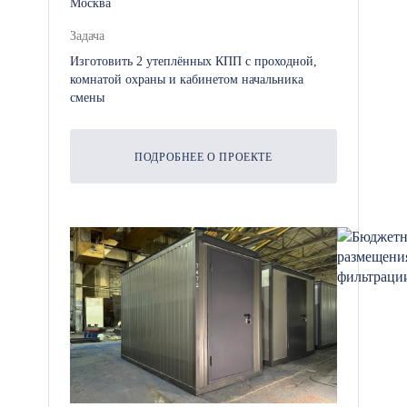
Москва
Электрическое оборудование:
Освещение, розетки и
Задача
электропроводка для
Изготовить 2 утеплённых КПП с проходной,
подключения бытовой техники.
комнатой охраны и кабинетом начальника
смены
Система вентиляции: Для
ПОДРОБНЕЕ О ПРОЕКТЕ
обеспечения комфортного
микроклимата внутри
помещений.
Система водоснабжения и
канализации: Для подключения
умывальников, туалетов и
душевых в номерах.