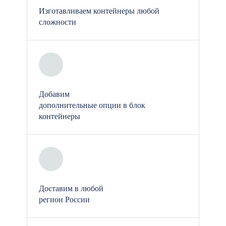
пригодными для эксплуатации в
Изготавливаем контейнеры любой
любых климатических условиях.
сложности
Энергоэффективность:
Модульные гостиницы оснащены
качественными
теплоизоляционными
Добавим
материалами, что позволяет
дополнительные опции
в блок
контейнеры
поддерживать комфортную
температуру в любое время года и
снижать затраты на отопление и
кондиционирование.
Доставим в любой
регион России
Что входит в стандартную
комплектацию отеля из