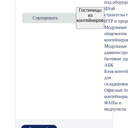
под оборуд
Штаб
Гостиницы
строительст
из
Сортировать
контейнеров
ИТР и прор
Модульные
общежития 
контейнеро
Модульные
администра
бытовые зд
АБК
Блок-конте
для
складирова
Офисные бл
контейнеры
ФАПы и
медпункты