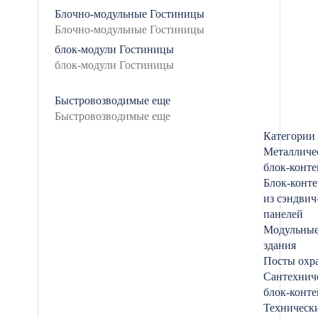
Блочно-модульные
Гостиницы
блок-модули
Гостиницы
Быстровозводимые
еще
Категории
Металличе
блок-конт
Блок-конт
из сэндвич
панелей
Модульны
здания
Посты охр
Сантехнич
блок-конт
Техническ