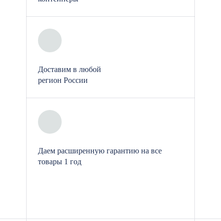
Герметизация межэтажных швов:
При стыковке верхних и нижних
блоков на объекте обеспечивается
абсолютная гидро- и
Доставим в любой
теплоизоляция соединений, что
регион России
исключает промерзание контура
или протечки во время осадков.
Противопожарная безопасность:
Все деревянные элементы
скрытой обрешетки в
Даем расширенную гарантию на все
обязательном порядке
товары 1 год
обрабатываются
сертифицированным
антисептическим и
огнебиозащитным составом.
Документы на пропитку