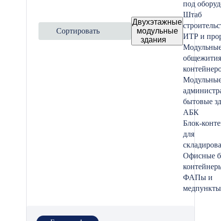
под обору
Штаб
Двухэтажные
строительс
Сортировать
модульные
ИТР и про
здания
Модульны
общежития
контейнер
Модульны
администр
бытовые з
АБК
Блок-конт
для
складиров
Офисные б
контейнер
ФАПы и
медпункты