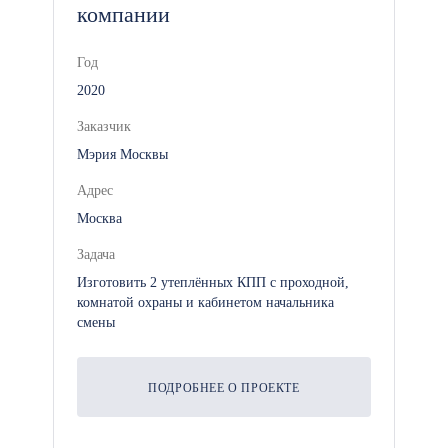
компании
размещения персонала или
оборудования на том же пятне
Год
застройки.
2020
Отсутствие капитального
Заказчик
фундамента: Для монтажа
Мэрия Москвы
комплекса не нужна заливка
тяжелого монолита. Достаточно
Адрес
выровненной площадки,
Москва
уложенных дорожных плит или
Задача
вкрученных винтовых свай.
Изготовить 2 утеплённых КПП с проходной,
комнатой охраны и кабинетом начальника
Грамотное зонирование:
смены
Многоуровневый формат
позволяет разделить функционал.
На первом этаже можно
ПОДРОБНЕЕ О ПРОЕКТЕ
разместить «шумные» и
проходные зоны (столовую,