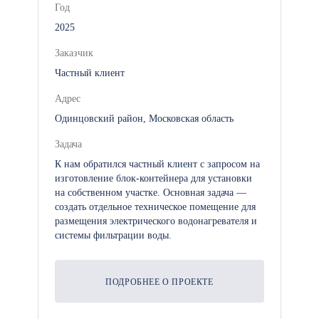
Год
Сборка двухэтажных модульных
2025
зданий осуществляется на нашей
базе площадью 3 200 м². Жесткое
Заказчик
разделение труда по конвейерному
Частный клиент
принципу (сварщики, сборщики и
Адрес
отделочники выполняют только свои
Одинцовский район, Московская область
узкопрофильные операции)
позволяет нам выпускать до 20
Задача
конструкций в сутки без простоев и
К нам обратился частный клиент с запросом на
изготовление блок-контейнера для установки
потери качества. Внутренняя отделка
на собственном участке. Основная задача —
продумана до мелочей: коммерческий
создать отдельное техническое помещение для
линолеум раскраивается на нашем
размещения электрического водонагревателя и
системы фильтрации воды.
широкоформатном станке и
укладывается единым сплошным
полотном, что исключает появление
ПОДРОБНЕЕ О ПРОЕКТЕ
стыков и задиров под
межкомнатными перегородками.