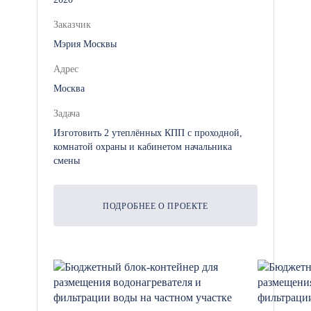
Освещение, розетки и
электропроводка для
Заказчик
подключения оборудования и
Мэрия Москвы
бытовых приборов.
Адрес
Москва
Задача
Дополнительные опции и
Изготовить 2 утеплённых КПП с проходной,
возможности настройки
комнатой охраны и кабинетом начальника
смены
Мобильные пункты обогрева могут
быть настроены под индивидуальные
ПОДРОБНЕЕ О ПРОЕКТЕ
требования вашего проекта. Мы
предлагаем следующие
дополнительные опции:
Система горячего водоснабжения: