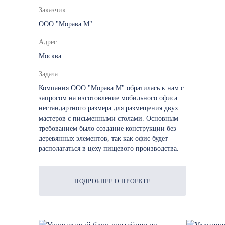
организации обогрева на объекте,
Заказчик
оставьте заявку, и мы подберем
ООО "Морава М"
идеальный модуль для вашего
Адрес
проекта.
Москва
Задача
Компания ООО "Морава М" обратилась к нам с
запросом на изготовление мобильного офиса
нестандартного размера для размещения двух
мастеров с письменными столами. Основным
требованием было создание конструкции без
деревянных элементов, так как офис будет
располагаться в цеху пищевого производства.
ПОДРОБНЕЕ О ПРОЕКТЕ