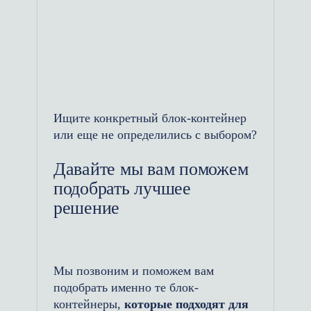
сэкономить средства и время на
организации обогрева на
объектах.
Гибкость в использовании:
Модульные пункты могут быть
Ищите конкретный блок-контейнер
использованы для разных целей
или еще не определились с выбором?
— для обогрева рабочих
помещений, зон отдыха, кухонь
Давайте мы вам поможем
или даже мобильных
подобрать лучшее
медицинских пунктов.
решение
Устойчивость к внешним
воздействиям: Модульные
Мы позвоним и поможем вам
пункты обогрева рабочих
подобрать именно те блок-
изготавливаются из прочных
контейнеры,
которые подходят для