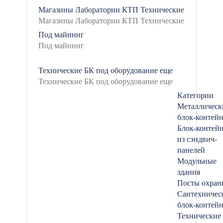
Магазины
Лаборатории
КТП
Технические
Под майнинг
Технические БК под оборудование
еще
Категории
Металлическ
блок-контей
Блок-контей
из сэндвич-
панелей
Модульные
здания
Посты охран
Сантехничес
блок-контей
Технические