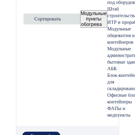
под оборудо
Штаб
Модульные
строительств
Сортировать
пункты
ИТР и прора
обогрева
Модульные
общежития и
контейнеров
Модульные
администрат
бытовые зда
АБК
Блок-контей
для
складирован
Офисные бло
контейнеры
ФАПы и
медпункты