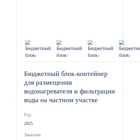
Для обеспечения горячей воды в
зоне отдыха или на кухне.
Система кондиционирования:
Для поддержания комфортной
температуры летом, если нужно
создать еще более универсальный
модуль.
Бюджетный блок-контейнер
для размещения
Мебель и оборудование: Столы,
водонагревателя и фильтрации
стулья, полки и шкафы для
воды на частном участке
организации удобных рабочих и
отдыхающих зон.
Год
2025
Дополнительное утепление: Для
Заказчик
эксплуатации в особенно