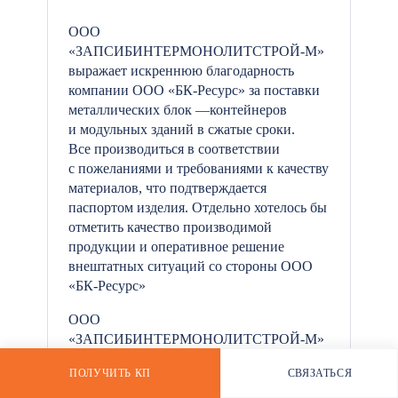
ООО
«ЗАПСИБИНТЕРМОНОЛИТСТРОЙ-М»
выражает искреннюю благодарность
*
компании ООО «БК-Ресурс» за поставки
металлических блок —контейнеров
и модульных зданий в сжатые сроки.
Все производиться в соответствии
с пожеланиями и требованиями к качеству
материалов, что подтверждается
паспортом изделия. Отдельно хотелось бы
отметить качество производимой
продукции и оперативное решение
внештатных ситуаций со стороны ООО
«БК-Ресурс»
ООО
«ЗАПСИБИНТЕРМОНОЛИТСТРОЙ-М»
смело может рекомендовать покупку:
ПОЛУЧИТЬ КП
СВЯЗАТЬСЯ
-контрольно-пропускных пунктов,
РАССЧИТАТЬ СТОИМОСТЬ
WHATSAPP
-строительных бытовок,