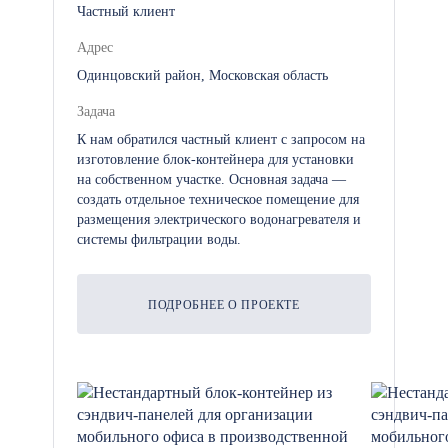
Частный клиент
холодных климатических
условиях.
Адрес
Одинцовский район, Московская область
Мобильные системы
Задача
безопасности: Видеонаблюдение,
К нам обратился частный клиент с запросом на
изготовление блок-контейнера для установки
охранные системы и системы
на собственном участке. Основная задача —
контроля доступа для повышения
создать отдельное техническое помещение для
безопасности.
размещения электрического водонагревателя и
системы фильтрации воды.
ПОДРОБНЕЕ О ПРОЕКТЕ
Почему выбирают
модульные пункты
обогрева рабочих
Модульные пункты обогрева — это