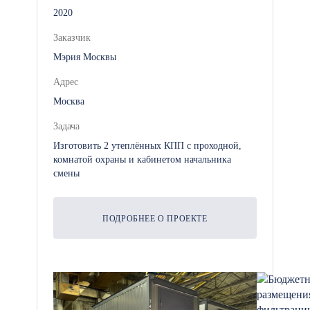
2020
Заказчик
Гибкая ценовая политика, что
Мэрия Москвы
позволяет приобрести
контейнеры по выгодным
Адрес
условиям.
Москва
Задача
Большой ассортимент: от
Изготовить 2 утеплённых КПП с проходной,
комнатой охраны и кабинетом начальника
неутепленных блоков до
смены
конструкций с утеплением. Мы
также можем оснастить
контейнеры дополнительным
ПОДРОБНЕЕ О ПРОЕКТЕ
оборудованием: полками,
стеллажами, пластиковым
трубопроводом,
водонагревателями и
сантехникой.