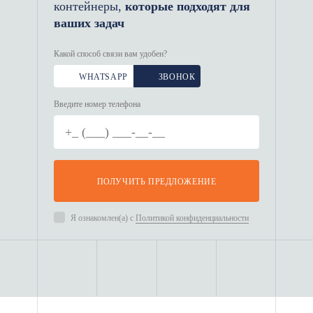
легко транспортируются и могут
контейнеры,
которые подходят для
быть перемещены с места на
ваших задач
место без потери
Какой способ связи вам удобен?
первоначального вида и
эксплуатационных
WHATSAPP
ЗВОНОК
характеристик.
Введите номер телефона
Огнестойкость: Металлические
блоки не поддерживают горение
и обладают повышенной
ПОЛУЧИТЬ ПРЕДЛОЖЕНИЕ
стойкостью к огню, что добавляет
безопасности при их
Я ознакомлен(а) с
Политикой конфиденциальности
использовании.
Компактность: Благодаря
компактным размерам,