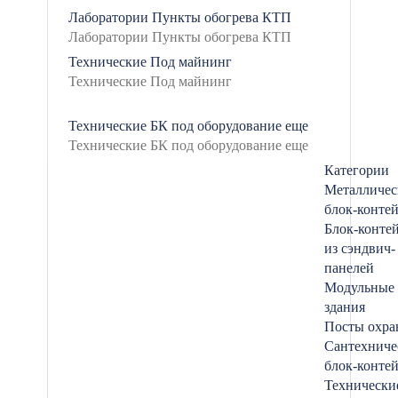
Лаборатории
Пункты обогрева
КТП
Технические
Под майнинг
Технические БК под оборудование
еще
Категории
Металличес
блок-конте
Блок-конте
из сэндвич-
панелей
Модульные
здания
Посты охр
Сантехниче
блок-конте
Технически