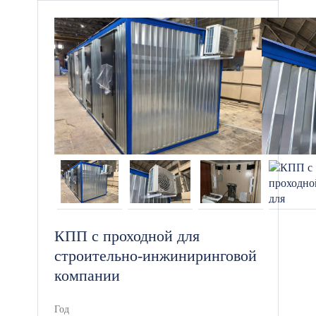
Доступные цены как для частных
лиц, так и для начинающих
предпринимателей.
Возможность купить готовые
строения разных размеров или
заказать контейнер по
индивидуальным требованиям.
Услуги под ключ: доставка,
установка на фундамент и
гарантийное обслуживание.
КПП с проходной для
строительно-инжиниринговой
компании
Отсутствие переплат за
посредничество — покупка
Год
напрямую от производителя.