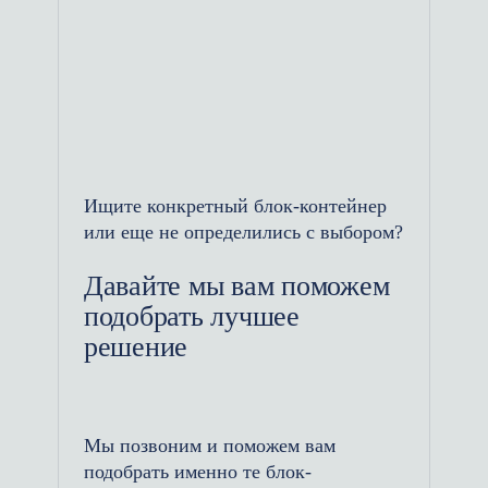
Надежность и прочность:
Хозблоки устойчивы к ударам и
вибрации, обеспечивая защиту
имущества от внешних
воздействий.
Ищите конкретный блок-контейнер
или еще не определились с выбором?
Легкость в установке: Блок-
контейнеры не требуют
Давайте мы вам поможем
установки сложного фундамента
подобрать лучшее
— их можно разместить на
решение
бетонных блоках, что упрощает
монтаж.
Мы позвоним и поможем вам
Мобильность: Эти конструкции
подобрать именно те блок-