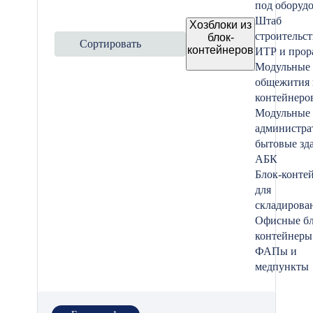
под оборуд
Штаб
Хозблоки из
строительст
блок-
Сортировать
контейнеров
ИТР и прор
Модульные
общежития 
контейнеро
Модульные
администра
бытовые зд
АБК
Блок-конте
для
складирова
Офисные бл
контейнеры
ФАПы и
медпункты