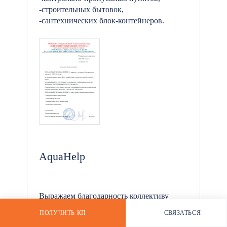
-строительных бытовок,
-сантехнических блок-контейнеров.
*
AquaHelp
Выражаем благодарность коллективу
компании «БК-Ресурс» за поставку блок-
ПОЛУЧИТЬ КП
СВЯЗАТЬСЯ
контейнеров в срок и надлежащего
РАССЧИТАТЬ СТОИМОСТЬ
WHATSAPP