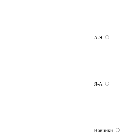
А-Я
Я-А
Новинки