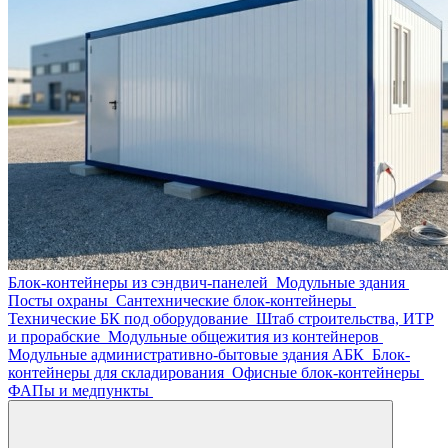
Блок-контейнеры из сэндвич-панелей
Модульные здания
Посты охраны
Сантехнические блок-контейнеры
Технические БК под оборудование
Штаб строительства, ИТР
и прорабские
Модульные общежития из контейнеров
Модульные административно-бытовые здания АБК
Блок-
контейнеры для складирования
Офисные блок-контейнеры
ФАПы и медпункты