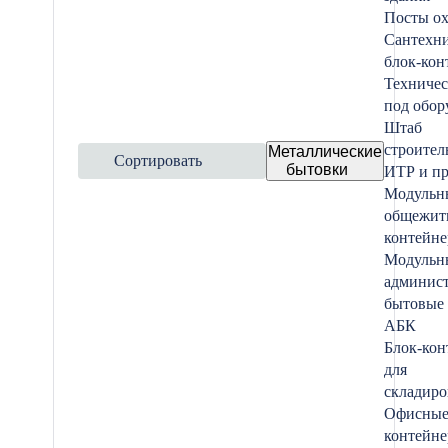
Посты о
Сантехн
блок-кон
Техничес
под обор
Штаб
строител
Металлические
Сортировать
бытовки
ИТР и пр
Модульн
общежит
контейне
Модульн
админист
бытовые 
АБК
Блок-кон
для
складиро
Офисные
контейн