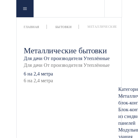
МЕТАЛЛИЧЕСКИЕ
ГЛАВНАЯ
БЫТОВКИ
Металлические бытовки
Для дачи
От производителя
Утеплённые
6 на 2,4 метра
Категор
Металли
блок-кон
Блок-кон
из сэндв
панелей
Модульн
здания