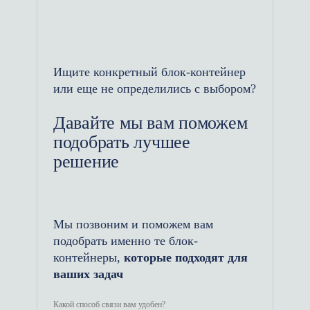
выполнения работ на
стройплощадке, предприятии, в
сельскохозяйственной сфере. А
также их можно использовать в
Ищите конкретный блок-контейнер
качестве гостевых домиков на
или еще не определились с выбором?
территории турбазы, санатория и
дома отдыха.
Давайте мы вам поможем
подобрать лучшее
Преимущества дачных
решение
бытовок
Длительный срок службы.
Мы позвоним и поможем вам
Прочное и надежное сооружение
подобрать именно те блок-
устойчиво к атмосферным
контейнеры,
которые подходят для
явлениям и механическим
ваших задач
повреждениям, будет служить от
15 до 25 лет и более.
Какой способ связи вам удобен?