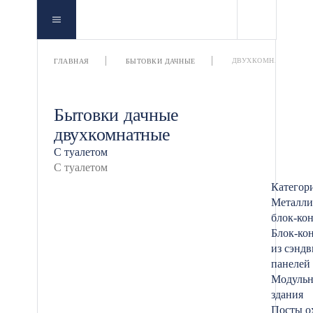
ДВУХКОМНАТНЫЕ
ГЛАВНАЯ
БЫТОВКИ ДАЧНЫЕ
Бытовки дачные
двухкомнатные
С туалетом
Категор
Металли
блок-ко
Блок-ко
из сэндв
панелей
Модуль
здания
Посты о