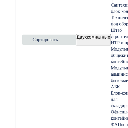
Сантехн
блок-ко
Техниче
под обо
Штаб
строител
Двухкомнатные
Сортировать
ИТР и п
Модуль
общежит
контейн
Модуль
админис
бытовые
АБК
Блок-ко
для
складир
Офисные
контейн
ФАПы и