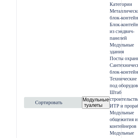
Категории
Металлическ
блок-контей
Блок-контей
из сэндвич-
панелей
Модульные
здания
Посты охран
Сантехничес
блок-контей
Технические
под оборудо
Штаб
строительств
Модульные
Сортировать
туалеты
ИТР и прора
Модульные
общежития и
контейнеров
Модульные