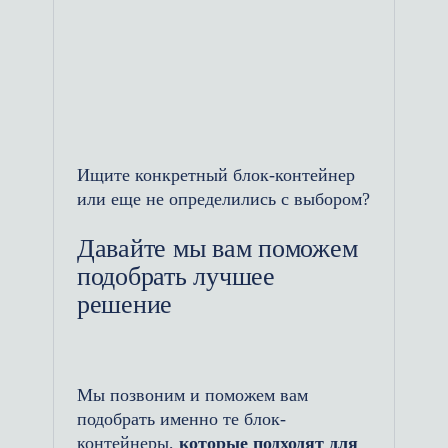
на нашем широкоформатном
станке единым полотном, что
полностью исключает стыки,
задиры и предотвращает
затекание воды под перегородки.
Круглогодичная эксплуатация:
Ищите конкретный блок-контейнер
Мы выпускаем теплые модульные
или еще не определились с выбором?
туалеты, оснащенные
качественным слоем утеплителя,
Давайте мы вам поможем
надежной вентиляцией и
подобрать лучшее
системами отопления. Это
решение
гарантирует комфорт персонала и
бесперебойную работу
сантехники даже при низких
Мы позвоним и поможем вам
температурах.
подобрать именно те блок-
Комплектация под ключ: Внутри
контейнеры,
которые подходят для