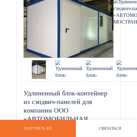
*
Удлиненный блок-контейнер
из сэндвич-панелей для
компании ООО
«АВТОМОБИЛЬНАЯ
КОМПАНИЯ – МОСТРАНС»
ПОЛУЧИТЬ КП
СВЯЗАТЬСЯ
РАССЧИТАТЬ СТОИМОСТЬ
WHATSAPP