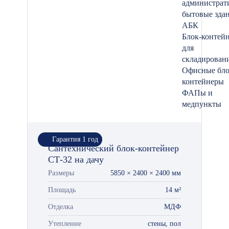
администрат
бытовые зда
АБК
Блок-контей
для
складирован
Офисные бло
контейнеры
ФАПы и
медпункты
Гарантия 1 год
Сантехнический блок-контейнер
СТ-32 на дачу
Размеры
5850 × 2400 × 2400 мм
Площадь
14 м²
Отделка
МДФ
Утепление
стены, пол