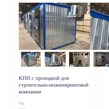
Если вам необходимо купить
модульный туалет с полным пакетом
документов, мы обеспечим
идеальные B2B-условия: работу «в
белую» с НДС и оплату на
расчетный счет. Логистика
осуществляется собственным
автопарком длинномеров и
манипуляторов со штатными
водителями. На вашем объекте
монтаж проведут официально
трудоустроенные специалисты с
КПП с проходной для
жестким соблюдением техники
строительно-инжиниринговой
безопасности (работы выполняются в
компании
защитных касках и с монтажными
поясами). В договоре фиксируется
Год
официальная расширенная гарантия