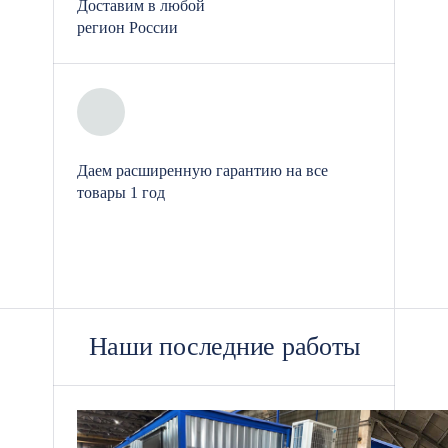
Доставим в любой
кровельные работы. Если вам нужно
регион России
быстрое и надежное решение для
строительной площадки, оставьте
заявку, и мы с радостью рассчитаем
стоимость, подберем необходимые
комплектующие и начнем сборку в
кратчайшие сроки.
Даем расширенную гарантию на все
товары 1 год
Наши последние работы