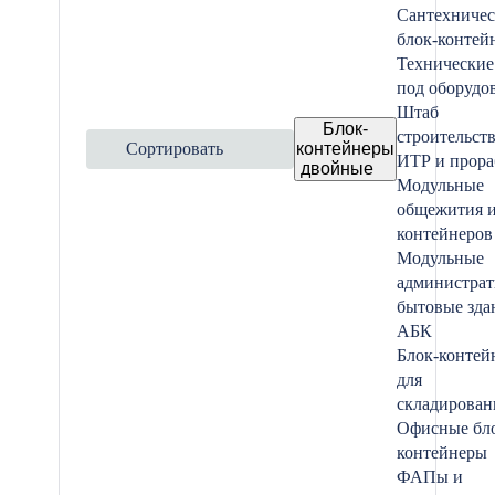
Сантехничес
блок-контей
Технические
под оборудо
Штаб
Блок-
строительств
Сортировать
контейнеры
ИТР и прора
двойные
Модульные
общежития и
контейнеров
Модульные
администрат
бытовые зда
АБК
Блок-контей
для
складирован
Офисные бл
контейнеры
ФАПы и