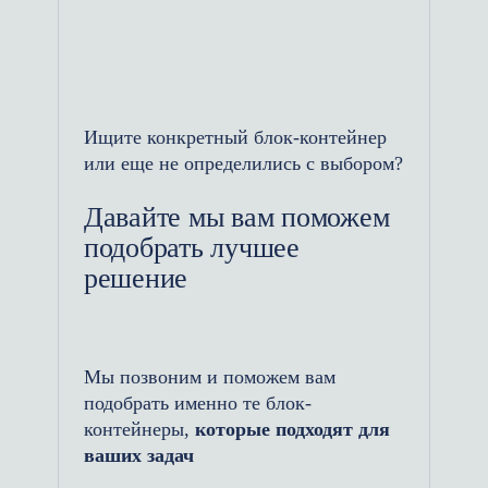
для круглогодичной
эксплуатации,
Разнообразие отделочных
материалов: от ПВХ панелей до
Ищите конкретный блок-контейнер
МДФ,
или еще не определились с выбором?
Электрические системы:
Давайте мы вам поможем
освещение, розетки, автоматы
подобрать лучшее
защиты,
решение
Возможность установки окон
ПВХ с поворотно-откидным
механизмом,
Мы позвоним и поможем вам
подобрать именно те блок-
Вентиляционные системы,
контейнеры,
которые подходят для
вытяжки и утепленные полы.
ваших задач