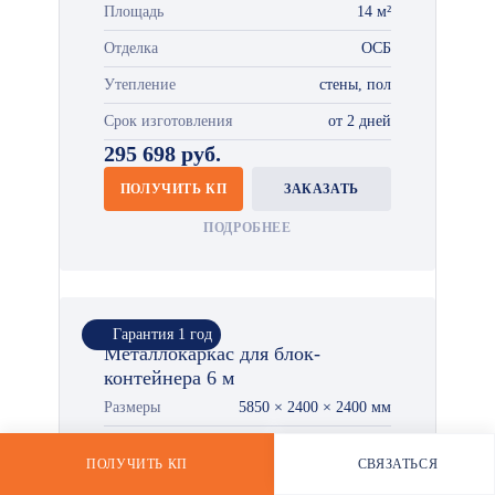
Площадь
14 м²
Отделка
ОСБ
Утепление
стены, пол
*
Срок изготовления
от 2 дней
295 698 руб.
ПОЛУЧИТЬ КП
ЗАКАЗАТЬ
ПОДРОБНЕЕ
Гарантия 1 год
Металлокаркас для блок-
контейнера 6 м
Размеры
5850 × 2400 × 2400 мм
Площадь
14 м²
ПОЛУЧИТЬ КП
СВЯЗАТЬСЯ
РАССЧИТАТЬ СТОИМОСТЬ
WHATSAPP
Утепление
стены, пол