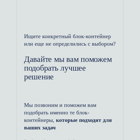
варочных котлов, жарочных
шкафов, холодильных камер.
Металлокаркас варится на
высокоточных стапелях с
усиленной нижней обвязкой, что
Ищите конкретный блок-контейнер
или еще не определились с выбором?
исключает деформацию пола под
весом агрегатов и при вибрациях
Давайте мы вам поможем
от работы мощных вытяжек.
подобрать лучшее
Безупречная санитария: В зонах
решение
приготовления и приема пищи на
пол настилается износостойкий
коммерческий линолеум.
Мы позвоним и поможем вам
Использование
подобрать именно те блок-
широкоформатного станка
контейнеры,
которые подходят для
позволяет нам раскраивать и
ваших задач
укладывать материал единым
сплошным полотном. Отсутствие