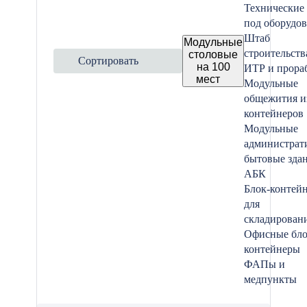
Технические
под оборудо
Штаб
Модульные
строительств
столовые
Сортировать
на 100
ИТР и прора
мест
Модульные
общежития и
контейнеров
Модульные
администрат
бытовые зда
АБК
Блок-контей
для
складирован
Офисные бло
контейнеры
ФАПы и
медпункты