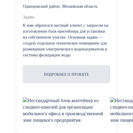
техники безопасности.
Одинцовский район, Московская область
Задача
К нам обратился частный клиент с запросом на
На каждый сданный в эксплуатацию
изготовление блок-контейнера для установки
объект предоставляется официальная
на собственном участке. Основная задача —
расширенная гарантия сроком на 1
создать отдельное техническое помещение для
размещения электрического водонагревателя и
год, зафиксированная в договоре.
системы фильтрации воды.
ПОДРОБНЕЕ О ПРОЕКТЕ