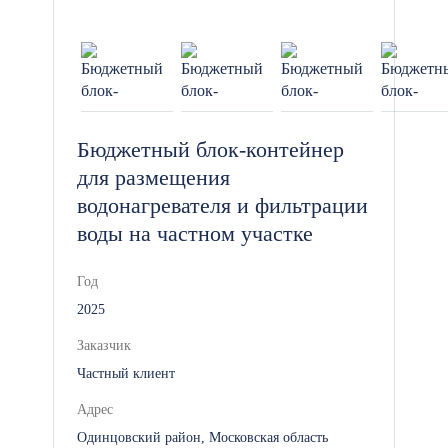
защитных касках и с применением
страховочных поясов. На готовый
технологический объект
предоставляется официальная
расширенная гарантия сроком 1 год
Бюджетный блок-контейнер
по договору.
для размещения
водонагревателя и фильтрации
воды на частном участке
Год
2025
Заказчик
Частный клиент
Адрес
Одинцовский район, Московская область