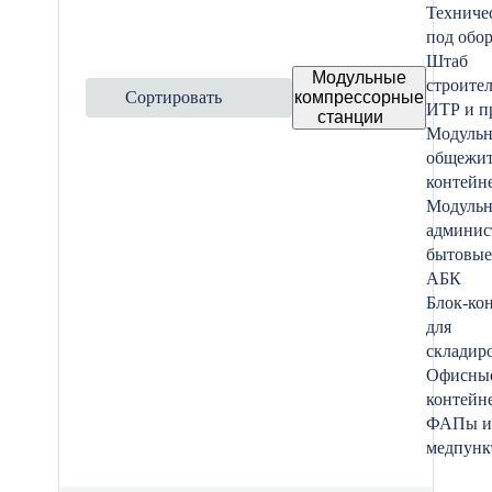
Техниче
под обо
Штаб
Модульные
строител
Сортировать
компрессорные
ИТР и п
станции
Модуль
общежит
контейн
Модуль
админис
бытовые
АБК
Блок-ко
для
складир
Офисные
контейн
ФАПы и
медпунк