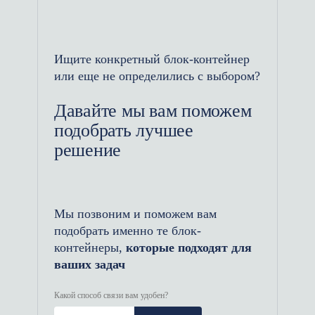
компрессоров, ресиверов и
систем осушения, а пол не
деформируется от постоянной
вибрации. Настил выполняется
Ищите конкретный блок-контейнер
или еще не определились с выбором?
из рифленого стального листа.
Системы климат-контроля и
Давайте мы вам поможем
вентиляции: В металлический
подобрать лучшее
каркас интегрируются усиленные
решение
проемы под установку
автоматических приточно-
вытяжных жалюзи. Зимой
Мы позвоним и поможем вам
внутреннее тепло сохраняется за
подобрать именно те блок-
счет плотного слоя негорючего
контейнеры,
которые подходят для
утеплителя, а летом мощная
ваших задач
промышленная вентиляция
исключает перегрев двигателей.
Какой способ связи вам удобен?