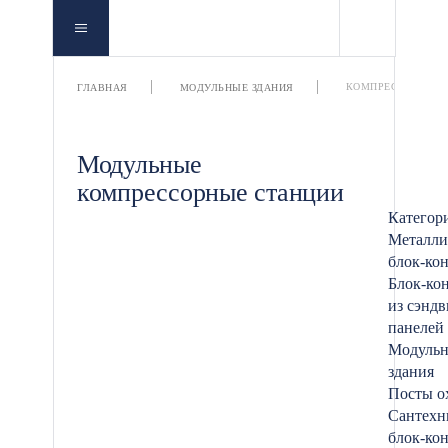
КОМПРЕССОРНЫЕ 
ГЛАВНАЯ
МОДУЛЬНЫЕ ЗДАНИЯ
Модульные
компрессорные станции
Категор
Металли
блок-ко
Блок-ко
из сэндв
панелей
Модуль
здания
Посты о
Сантехн
блок-ко