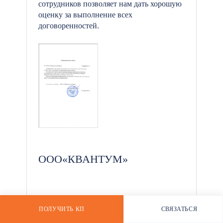
сотрудников позволяет нам дать хорошую
оценку за выполнение всех
договоренностей.
*
ООО«КВАНТУМ»
Общество с ограниченной
ответственностью «КВАНТУМ»
ПОЛУЧИТЬ КП
СВЯЗАТЬСЯ
РАССЧИТАТЬ СТОИМОСТЬ
WHATSAPP
выражает благодарность коллективу