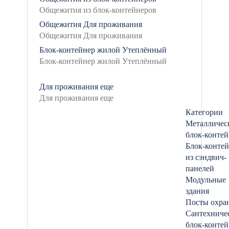
Общежития
Для проживания
Блок-контейнер жилой
Утеплённый
Для проживания
еще
Категории
Металличес
блок-конте
Блок-конте
из сэндвич-
панелей
Модульные
здания
Посты охра
Сантехниче
блок-конте