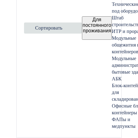
Технически
под оборуд
Штаб
Для
строительст
постоянного
Сортировать
проживания
ИТР и прор
Модульные
общежития 
контейнеро
Модульные
администра
бытовые зд
АБК
Блок-конте
для
складирова
Офисные бл
контейнеры
ФАПы и
медпункты