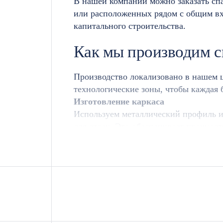
В нашей компании можно заказать сп
или расположенных рядом с общим вх
капитального строительства.
Как мы производим 
Производство локализовано в нашем ц
технологические зоны, чтобы каждая 
Изготовление каркаса
Используем металлический профиль и
для стоек. Это обеспечивает прочнос
сваркой, после чего проверяем геомет
Монтаж лаг и обрешетки
Лаги пола и потолка делаем из сухог
обрабатываем антисептиком для защит
Утепление и пароизоляция
Для утепления используем минеральн
стороны монтируем ПВХ-пленку плотн