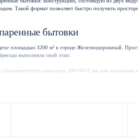
аренные бытовки: конструкцию, состоящую из двух моду
одом. Такой формат позволяет быстро получить просторн
спаренные бытовки
ехе площадью 3200 м² в городе Железнодорожный. Прост
бригада выполняла свой этап:
з холодногнутого швеллера 100×50×3 мм для основания 
ть конструкции и устойчивость к нагрузкам. Все элемен
рию и диагонали.
о строганого бруса 100×40 мм, стеновую обрешетку из бр
ы от гниения и насекомых.
ую вату URSA толщиной 50 или 100 мм, в зависимости о
остью 80 мкм для защиты от влаги.