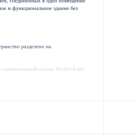
лей, соединенных в одно помещение
ое и функциональное здание без
ранство разделено на
и горячекатаный уголок 63×63×4 мм
ты свариваются полуавтоматической
уса 50×40 мм. Деревянные элементы
т назначения бытовки. С внутренней