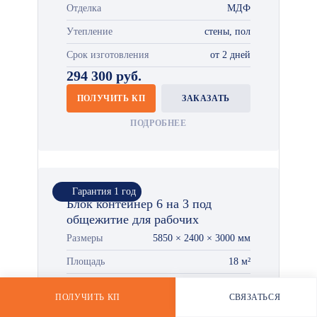
Отделка
МДФ
Утепление
стены, пол
Срок изготовления
от 2 дней
*
294 300 руб.
ПОЛУЧИТЬ КП
ЗАКАЗАТЬ
ПОДРОБНЕЕ
Гарантия 1 год
Блок контейнер 6 на 3 под
общежитие для рабочих
Размеры
5850 × 2400 × 3000 мм
Площадь
18 м²
Отделка
МДФ
ПОЛУЧИТЬ КП
СВЯЗАТЬСЯ
РАССЧИТАТЬ СТОИМОСТЬ
WHATSAPP
Утепление
стены, пол