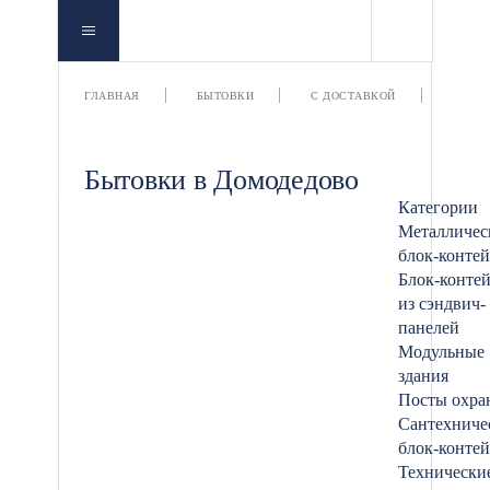
ДОМО
ГЛАВНАЯ
БЫТОВКИ
С ДОСТАВКОЙ
Бытовки в Домодедово
Категории
Металличес
блок-конте
Блок-конте
из сэндвич-
панелей
Модульные
здания
Посты охра
Сантехниче
блок-конте
Технически