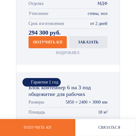
Отделка
МДФ
Утепление
стены, пол
Срок изготовления
от 2 дней
*
294 300 руб.
ПОЛУЧИТЬ КП
ЗАКАЗАТЬ
ПОДРОБНЕЕ
Гарантия 1 год
Блок контейнер 6 на 3 под
общежитие для рабочих
Размеры
5850 × 2400 × 3000 мм
Площадь
18 м²
Отделка
МДФ
ПОЛУЧИТЬ КП
СВЯЗАТЬСЯ
РАССЧИТАТЬ СТОИМОСТЬ
WHATSAPP
Утепление
стены, пол