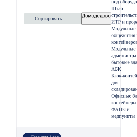
под оборуд
Штаб
строительст
Домодедово
Сортировать
ИТР и прор
Модульные
общежития 
контейнеро
Модульные
администра
бытовые зд
АБК
Блок-конте
для
складирова
Офисные бл
контейнеры
ФАПы и
медпункты