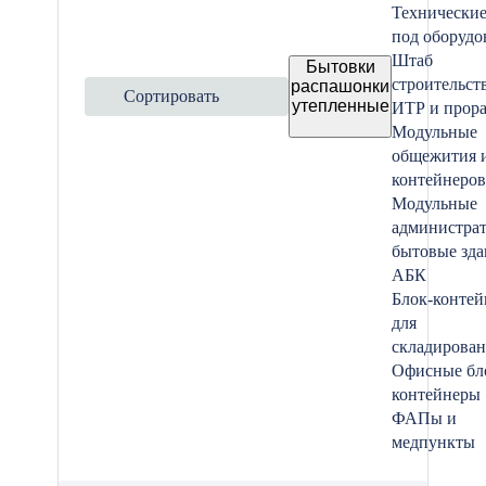
Технически
под оборудо
Штаб
Бытовки
строительств
распашонки
Сортировать
утепленные
ИТР и прор
Модульные
общежития 
контейнеров
Модульные
администра
бытовые зда
АБК
Блок-конте
для
складирова
Офисные бл
контейнеры
ФАПы и
медпункты