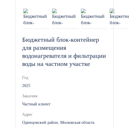
проводят официально
трудоустроенные монтажники со
строгим соблюдением техники
безопасности (работы ведутся в
защитных касках и страховочных
Бюджетный блок-контейнер
поясах).
для размещения
водонагревателя и фильтрации
воды на частном участке
На каждый отгруженный объект
предоставляется официальная
Год
расширенная гарантия сроком на 1
год, которая жестко фиксируется в
2025
договоре.
Заказчик
Частный клиент
Адрес
Одинцовский район, Московская область