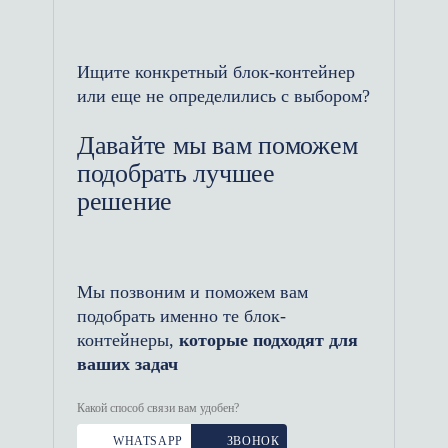
разделить функционал без
возведения дополнительных
зданий. Например, в одной части
Ищите конкретный блок-контейнер
можно организовать кабинет
или еще не определились с выбором?
прораба (ИТР) с документацией,
а в другой — столовую,
Давайте мы вам поможем
раздевалку или комнату отдыха
подобрать лучшее
для рабочей бригады.
решение
Повышенная жесткость: Наличие
дополнительных внутренних
перегородок (стен тамбура)
Мы позвоним и поможем вам
придает металлическому каркасу
подобрать именно те блок-
повышенную пространственную
контейнеры,
которые подходят для
жесткость. Основание варится на
ваших задач
высокоточных стапелях, что
Какой способ связи вам удобен?
гарантирует идеальную
геометрию модуля даже при
WHATSAPP
ЗВОНОК