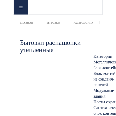
УТЕП
ГЛАВНАЯ
БЫТОВКИ
РАСПАШОНКА
Бытовки распашонки
утепленные
Категории
Металличес
блок-конте
Блок-конте
из сэндвич-
панелей
Модульные
здания
Посты охра
Сантехниче
блок-конте