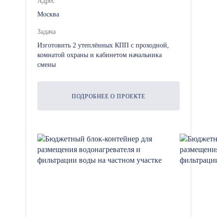
Адрес
проводятся с выделением НДС,
Москва
предоставлением
Задача
исчерпывающего пакета
Изготовить 2 утеплённых КПП с проходной,
закрывающих документов и
комнатой охраны и кабинетом начальника
оплатой строго на расчетный
смены
счет.
Собственная логистика: Вам не
ПОДРОБНЕЕ О ПРОЕКТЕ
придется искать стороннюю
транспортную компанию.
Доставка модулей на ваши
объекты осуществляется нашим
независимым автопарком
длинномеров и манипуляторов со
штатными водителями.
Безопасный монтаж: Установку
конструкций на площадке