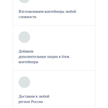
применяя плотные ветро- и
пароизоляционные мембраны.
Изготавливаем контейнеры любой
Это полностью исключает
сложности
появление «мостиков холода» и
промерзание углов.
Безупречная гигиена: На пол
настилается износостойкий
коммерческий линолеум. Наш
Добавим
широкоформатный станок
дополнительные опции
в блок
контейнеры
позволяет раскраивать рулон и
укладывать его в помещениях
единым сплошным полотном.
Отсутствие швов предотвращает
скапливание грязи и влаги под
перегородками, максимально
Доставим в любой
упрощая ежедневную уборку.
регион России