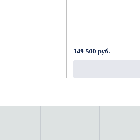
даточной и посадочными местами;
 верстаков, оборудования и системой вентиляции;
ой клиники;
ожностью установки стеллажей в несколько рядов и удоб
149 500 руб.
вильона или мобильного центра подготовки;
душевыми и туалетами.
зделить на отдельные помещения с разными функциями, 
ьные окна и двери.
здаем готовые решения для работы и проживания. Свяжи
ть точный расчет стоимости и сроки изготовления.