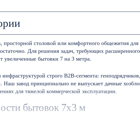
ории
а, просторной столовой или комфортного общежития для 
едостаточно. Для решения задач, требующих расширенног
т увеличенные бытовки 7 на 3 метра.
 инфраструктурой строго B2B-сегмента: генподрядчико
Наш завод принципиально не выпускает дачные хозблок
ениях для тяжелой коммерческой эксплуатации.
ости бытовок 7х3 м
гают 21 квадратный метр полезной площади (вместо ста
ителя серьезных конструктивных изменений, чтобы здан
ь при транспортировке: