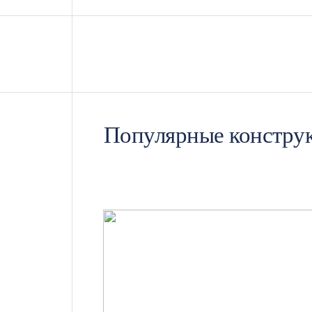
Сверхпрочный пространственный к
швеллер и дополнительные ребра ж
идеальную геометрию модуля.
Пожарная безопасность и охрана т
требованиям инженеров ПТО любая
Популярные констру
антисептическим и огнебиозащитн
Безупречная гигиена: В качестве
Широкоформатные станки нашего п
стыка. Это исключает задиры под 
Сферы применения бы
Технический отдел адаптирует увели
квадратные метры позволяют организо