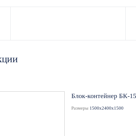
аркас: Из-за увеличенных пролетов мы закладываем в о
есткости. Сварка металлокаркаса выполняется на высоко
руда: Увеличенная площадь позволяет разместить больше
 скрытая деревянная обрешетка обязательно обрабатыв
кции
ым составом. Подтверждающие документы выдаются на р
 финишного напольного покрытия мы настилаем износост
роизводства позволяют раскраивать рулон и укладывать
перегородками и максимально упрощает санитарную убор
Блок-контейнер БК-1
товок 7 на 3 метра
Размеры
1500x2400x1500
ченные модули под любые производственные процессы в
вать: