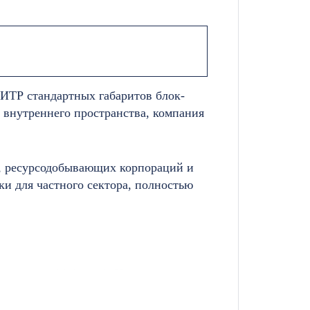
ИТР стандартных габаритов блок-
о внутреннего пространства, компания
в, ресурсодобывающих корпораций и
и для частного сектора, полностью
ндартных 14,4 кв.м). Увеличение
ие выдерживало снеговые нагрузки на