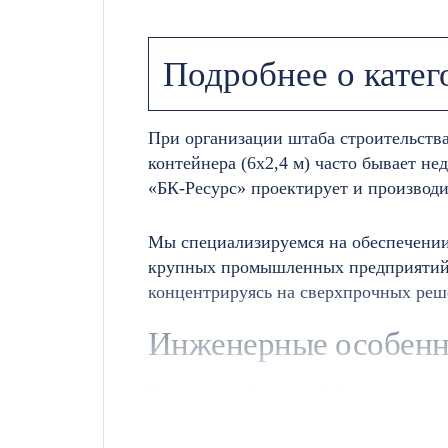
Подробнее о катег
При организации штаба строительств
контейнера (6х2,4 м) часто бывает н
«БК-Ресурс» проектирует и производи
Мы специализируемся на обеспечении
крупных промышленных предприятий. 
концентрируясь на сверхпрочных реш
Инженерные особенн
Просторные бытовки 7х3 метра предла
длины и ширины требует от производ
широкую кровлю и не деформировалос