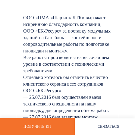
ООО «ПМА «Шар инк ЛТК» выражает
искреннюю благодарность компании,
*
ООО «БК-Ресурс» за поставку модульных
зданий на базе блок — контейнеров и
сопроводительные работы по подготовке
площадки и монтажу.
Все работы производятся на высочайшем
уровне в соответствии с техническими
требованиями.
Отдельно хотелось бы отметить качество
клиентского сервиса всех сотрудников
ООО «БК-Ресурс»
— 25.07.2016 был осуществлен выезд
технического специалиста на нашу
площадку, для определения объема работ.
— 27.07.2016 был завершен монтаж
модульного здания вместе с подготовкой
ПОЛУЧИТЬ КП
СВЯЗАТЬСЯ
РАССЧИТАТЬ СТОИМОСТЬ
WHATSAPP
площадки.