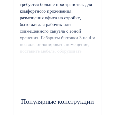
требуется больше пространства: для
комфортного проживания,
размещения офиса на стройке,
бытовки для рабочих или
совмещенного санузла с зоной
хранения. Габариты бытовки 3 на 4 м
позволяют зонировать помещение,
поставить мебель, оборудовать
рабочее место или создать
полноценные условия для отдыха
между сменами.
Каждую бытовку мы производим в
цеху площадью 3200 м² в
Железнодорожном. Конструкцию
Популярные конструкции
собираем на металлическом каркасе
из прочного швеллера и уголка.