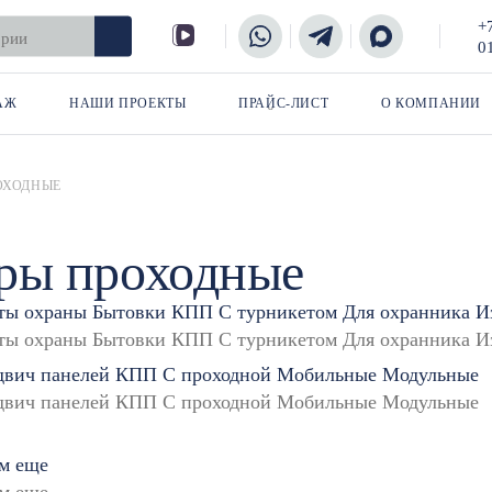
+
0
АЖ
НАШИ ПРОЕКТЫ
ПРАЙС-ЛИСТ
О КОМПАНИИ
ОХОДНЫЕ
ры проходные
ты охраны
Бытовки КПП
С турникетом
Для охранника
И
двич панелей
КПП
С проходной
Мобильные
Модульные
м
еще