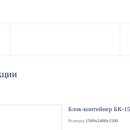
оятельный объект или быть частью модульного комплекса
фисов или как отдельный элемент инфраструктуры. Каки
ля установки шлагбаума или одного турникета.
ами, тамбуром и зоной ожидания.
 охраны и отсеком под СКУД.
ем для контроля входа и выхода.
кции
для быстрого обслуживания потока.
а круглогодичное использование: герметичная сварная к
а ПВХ-окна и двери надежно защищают от сквозняков.
Блок-контейнер БК-1
вую комплектацию
Размеры
1500x2400x1500