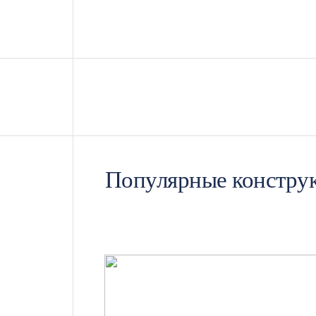
Проходная может работать как самост
строительных городков, временных о
Компактные блоки 2×2 или 2×3 м д
Проходные 5 или 6 м с двумя вход
Контейнеры с отдельной комнатой
Варианты с увеличенным остеклени
Популярные констру
Модули с двумя рабочими окнами 
Контейнер для проходной рассчитан н
стены и потолок удерживают тепло, 
Что включаем в базо