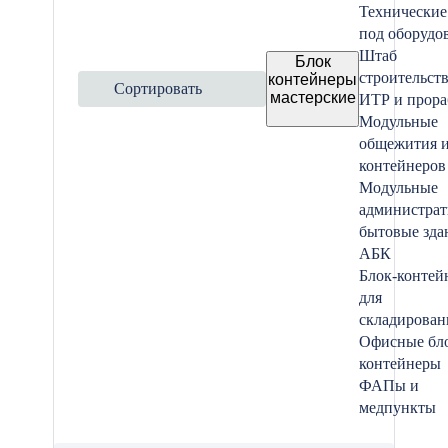
Технические
под оборудо
Штаб
Блок
строительств
контейнеры
Сортировать
мастерские
ИТР и прора
Модульные
общежития и
контейнеров
Модульные
администрат
бытовые зда
АБК
Блок-контей
для
складирован
Офисные бл
контейнеры
ФАПы и
медпункты