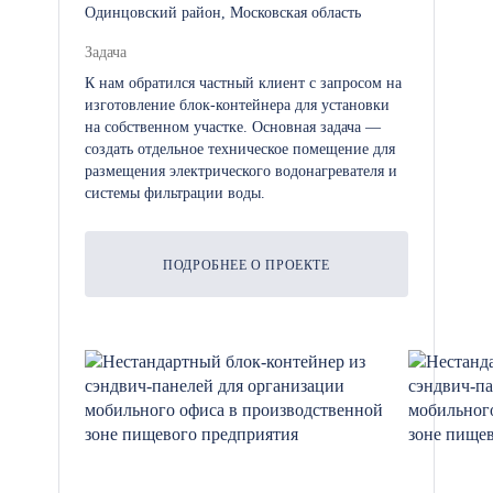
технологическое здание
Одинцовский район, Московская область
предоставляется официальная
Задача
расширенная гарантия сроком на 1
К нам обратился частный клиент с запросом на
год, которая жестко фиксируется в
изготовление блок-контейнера для установки
договоре.
на собственном участке. Основная задача —
создать отдельное техническое помещение для
размещения электрического водонагревателя и
системы фильтрации воды.
ПОДРОБНЕЕ О ПРОЕКТЕ