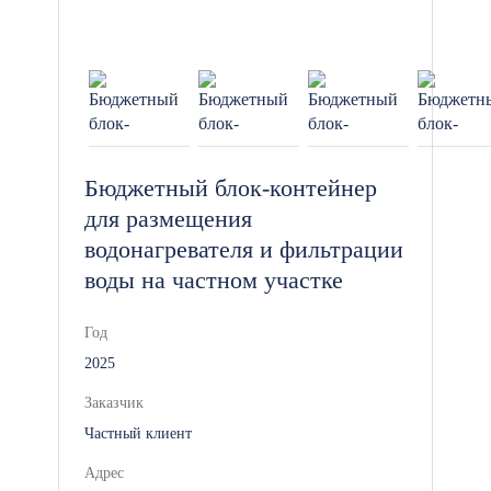
перевозчиков. Доставка тяжелых
модулей осуществляется нашим
собственным автопарком
длинномеров и манипуляторов со
штатными водителями.
Бюджетный блок-контейнер
Безопасный монтаж: Установку
объектов на вашей площадке
для размещения
координируют официально
водонагревателя и фильтрации
трудоустроенные монтажники со
воды на частном участке
строгим соблюдением техники
безопасности (работы ведутся в
Год
защитных касках и страховочных
2025
поясах).
Заказчик
Частный клиент
На каждое отгруженное
Адрес