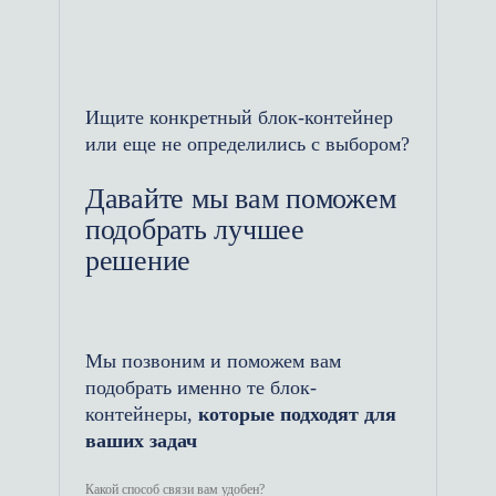
стапелях, закладывая в нижнюю
обвязку мощный стальной
швеллер и учащенные
поперечные ребра жесткости.
Ищите конкретный блок-контейнер
Здание не деформируется ни от
или еще не определились с выбором?
работы оборудования, ни от
многократных перебросок краном
Давайте мы вам поможем
по бездорожью.
подобрать лучшее
Износостойкий пол: В
решение
зависимости от технического
задания, на пол настилается
утолщенная влагостойкая фанера
Мы позвоним и поможем вам
или рифленый стальной лист.
подобрать именно те блок-
Такое основание не боится
контейнеры,
которые подходят для
падения тяжелых металлических
ваших задач
деталей, проливов горюче-
смазочных материалов (ГСМ) и
Какой способ связи вам удобен?