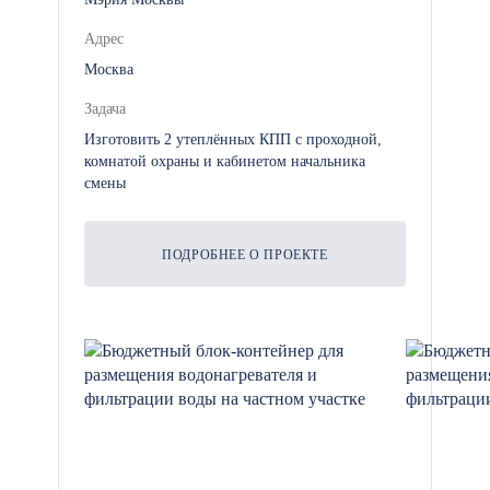
снабжения стоит задача оперативно
Адрес
купить блок-контейнер мастерскую,
Москва
завод «БК-Ресурс» обеспечит
идеальные партнерские условия без
Задача
скрытых рисков:
Изготовить 2 утеплённых КПП с проходной,
комнатой охраны и кабинетом начальника
смены
Абсолютная юридическая
чистота: Сделки проводятся
строго «в белую» с выделением
ПОДРОБНЕЕ О ПРОЕКТЕ
НДС, безналичной оплатой на
расчетный счет и
предоставлением
исчерпывающего пакета
закрывающих документов.
Независимая транспортная
служба: Вам не нужно тратить
время на поиск сторонних