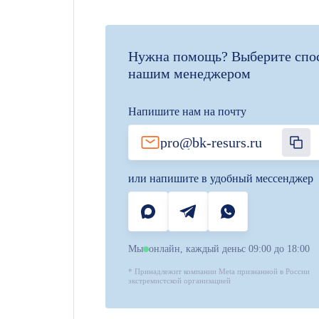
Нужна помощь? Выберите спос
нашим менеджером
Напишите нам на почту
pro@bk-resurs.ru
или напишите в удобный мессенджер
MAX
TELEGRAM
WHATSAPP
Мы
онлайн, каждый день
с 09:00 до 18:00
* Принадлежит компании Meta признанной в России
экстремистской организацией